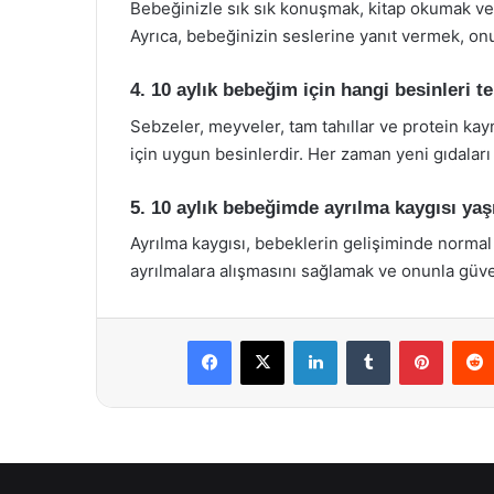
Bebeğinizle sık sık konuşmak, kitap okumak ve ş
Ayrıca, bebeğinizin seslerine yanıt vermek, onun
4. 10 aylık bebeğim için hangi besinleri t
Sebzeler, meyveler, tam tahıllar ve protein kayn
için uygun besinlerdir. Her zaman yeni gıdal
5. 10 aylık bebeğimde ayrılma kaygısı ya
Ayrılma kaygısı, bebeklerin gelişiminde normal
ayrılmalara alışmasını sağlamak ve onunla güven
Facebook
X
LinkedIn
Tumblr
Pintere