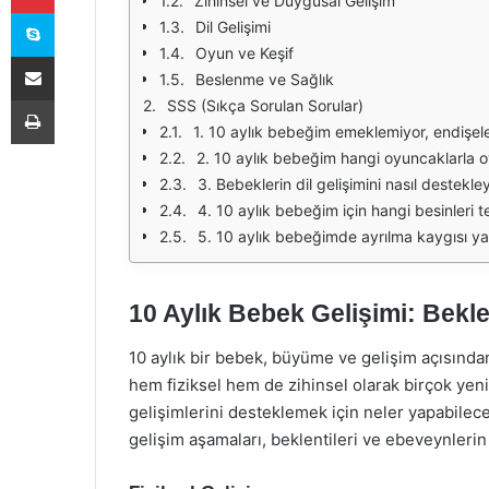
Zihinsel ve Duygusal Gelişim
Skype
Dil Gelişimi
Oyun ve Keşif
E-Posta ile paylaş
Beslenme ve Sağlık
Yazdır
SSS (Sıkça Sorulan Sorular)
1. 10 aylık bebeğim emeklemiyor, endişel
2. 10 aylık bebeğim hangi oyuncaklarla 
3. Bebeklerin dil gelişimini nasıl destekle
4. 10 aylık bebeğim için hangi besinleri t
5. 10 aylık bebeğimde ayrılma kaygısı y
10 Aylık Bebek Gelişimi: Bekle
10 aylık bir bebek, büyüme ve gelişim açısında
hem fiziksel hem de zihinsel olarak birçok yen
gelişimlerini desteklemek için neler yapabilec
gelişim aşamaları, beklentileri ve ebeveynlerin 