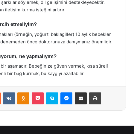
arkılar söylemek, dil gelişimini destekleyecektir.
 iletişim kurma isteğini artırır.
ercih etmeliyim?
akları (örneğin, yoğurt, baklagiller) 10 aylık bebekler
arı denemeden önce doktorunuza danışmanız önemlidir.
şıyorum, ne yapmalıyım?
 bir aşamadır. Bebeğinize güven vermek, kısa süreli
li bir bağ kurmak, bu kaygıyı azaltabilir.
st
Reddit
VKontakte
Odnoklassniki
Pocket
Skype
Messenger
E-Posta ile paylaş
Yazdır