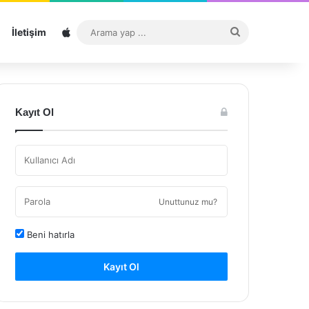
Sitemap
Arama
İletişim
yap
...
Kayıt Ol
Unuttunuz mu?
Beni hatırla
Kayıt Ol