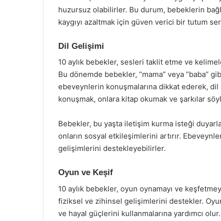
huzursuz olabilirler. Bu durum, bebeklerin bağlı
kaygıyı azaltmak için güven verici bir tutum se
Dil Gelişimi
10 aylık bebekler, sesleri taklit etme ve kelim
Bu dönemde bebekler, “mama” veya “baba” gibi b
ebeveynlerin konuşmalarına dikkat ederek, dil g
konuşmak, onlara kitap okumak ve şarkılar söyle
Bebekler, bu yaşta iletişim kurma isteği duya
onların sosyal etkileşimlerini artırır. Ebeveynle
gelişimlerini destekleyebilirler.
Oyun ve Keşif
10 aylık bebekler, oyun oynamayı ve keşfetme
fiziksel ve zihinsel gelişimlerini destekler. Oy
ve hayal güçlerini kullanmalarına yardımcı olur