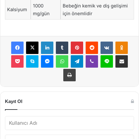
1000
Bebeğin kemik ve diş gelişimi
Kalsiyum
mg/gün
için önemlidir
Facebook
X
LinkedIn
Tumblr
Pinterest
Reddit
VKontakte
Odnok
Pocket
Skype
Messenger
WhatsApp
Telegram
Viber
Line
E-Posta ile payla
Yazdır
Kayıt Ol