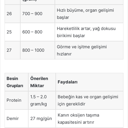
Hızlı büyüme, organ gelişimi
26
700 – 900
başlar
Hareketlilik artar, yağ dokusu
25
600 – 800
birikimi başlar
Görme ve işitme gelişimi
27
800 – 1000
hızlanır
Besin
Önerilen
Faydaları
Grupları
Miktar
1.5 – 2.0
Bebeğin kas ve organ gelişimi
Protein
gram/kg
için gereklidir
Kanın oksijen taşıma
Demir
27 mg/gün
kapasitesini artırır