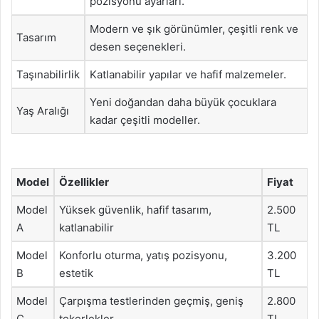
pozisyonu ayarları.
Modern ve şık görünümler, çeşitli renk ve
Tasarım
desen seçenekleri.
Taşınabilirlik
Katlanabilir yapılar ve hafif malzemeler.
Yeni doğandan daha büyük çocuklara
Yaş Aralığı
kadar çeşitli modeller.
Model
Özellikler
Fiyat
Model
Yüksek güvenlik, hafif tasarım,
2.500
A
katlanabilir
TL
Model
Konforlu oturma, yatış pozisyonu,
3.200
B
estetik
TL
Model
Çarpışma testlerinden geçmiş, geniş
2.800
C
tekerlekler
TL