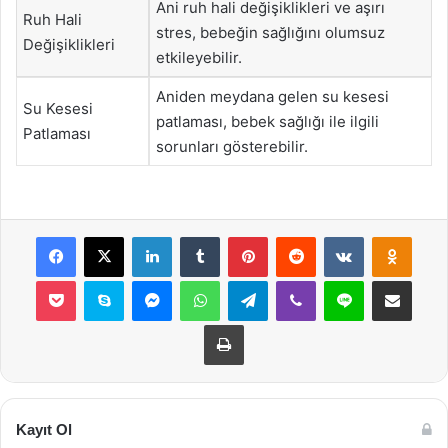
Ani ruh hali değişiklikleri ve aşırı
Ruh Hali
stres, bebeğin sağlığını olumsuz
Değişiklikleri
etkileyebilir.
Aniden meydana gelen su kesesi
Su Kesesi
patlaması, bebek sağlığı ile ilgili
Patlaması
sorunları gösterebilir.
Facebook
X
LinkedIn
Tumblr
Pinterest
Reddit
VKontakte
Odnok
Pocket
Skype
Messenger
WhatsApp
Telegram
Viber
Line
E-Posta ile payla
Yazdır
Kayıt Ol