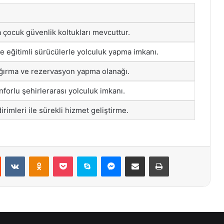
 çocuk güvenlik koltukları mevcuttur.
e eğitimli sürücülerle yolculuk yapma imkanı.
ağırma ve rezervasyon yapma olanağı.
forlu şehirlerarası yolculuk imkanı.
dirimleri ile sürekli hizmet geliştirme.
st
Reddit
VKontakte
Odnoklassniki
Pocket
Skype
Messenger
E-Posta ile paylaş
Yazdır