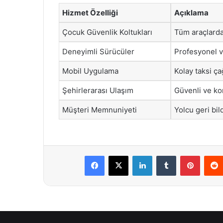
Hizmet Özelliği
Açıklama
Çocuk Güvenlik Koltukları
Tüm araçlarda
Deneyimli Sürücüler
Profesyonel v
Mobil Uygulama
Kolay taksi ç
Şehirlerarası Ulaşım
Güvenli ve kon
Müşteri Memnuniyeti
Yolcu geri bil
Facebook
X
LinkedIn
Tumblr
Pintere