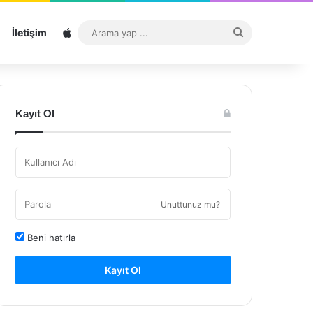
Sitemap
Arama
İletişim
yap
...
Kayıt Ol
Unuttunuz mu?
Beni hatırla
Kayıt Ol