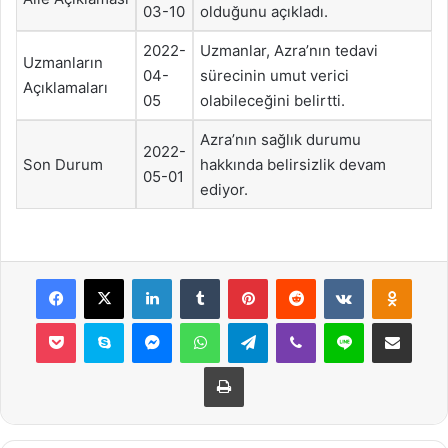
03-10
olduğunu açıkladı.
2022-
Uzmanlar, Azra’nın tedavi
Uzmanların
04-
sürecinin umut verici
Açıklamaları
05
olabileceğini belirtti.
Azra’nın sağlık durumu
2022-
Son Durum
hakkında belirsizlik devam
05-01
ediyor.
Facebook
X
LinkedIn
Tumblr
Pinterest
Reddit
VKontakte
Odnok
Pocket
Skype
Messenger
WhatsApp
Telegram
Viber
Line
E-Posta ile payla
Yazdır