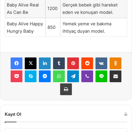
Baby Alive Real
Gerçek bebek gibi hareket
1200
As Can Be
eden ve konuşan model.
Baby Alive Happy
Yemek yeme ve bakıma
850
Hungry Baby
ihtiyaç duyan model.
Facebook
X
LinkedIn
Tumblr
Pinterest
Reddit
VKontakte
Odnok
Pocket
Skype
Messenger
WhatsApp
Telegram
Viber
Line
E-Posta ile payla
Yazdır
Kayıt Ol