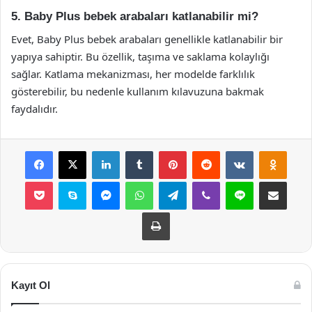
5. Baby Plus bebek arabaları katlanabilir mi?
Evet, Baby Plus bebek arabaları genellikle katlanabilir bir
yapıya sahiptir. Bu özellik, taşıma ve saklama kolaylığı
sağlar. Katlama mekanizması, her modelde farklılık
gösterebilir, bu nedenle kullanım kılavuzuna bakmak
faydalıdır.
Facebook
X
LinkedIn
Tumblr
Pinterest
Reddit
VKontakte
Odnok
Pocket
Skype
Messenger
WhatsApp
Telegram
Viber
Line
E-Posta ile payla
Yazdır
Kayıt Ol