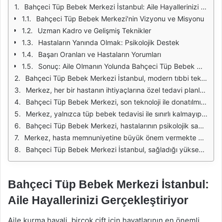
Bahçeci Tüp Bebek Merkezi İstanbul: Aile Hayallerinizi Gerçekleştiriyor
Bahçeci Tüp Bebek Merkezi'nin Vizyonu ve Misyonu
Uzman Kadro ve Gelişmiş Teknikler
Hastaların Yanında Olmak: Psikolojik Destek
Başarı Oranları ve Hastaların Yorumları
Sonuç: Aile Olmanın Yolunda Bahçeci Tüp Bebek Merkezi
Bahçeci Tüp Bebek Merkezi İstanbul, modern tıbbi teknolojisi ve deneyimli uzman kadrosu ile aile hayallerini gerçekleştirmek için çalışmalarını sürdürmektedir. Merkez, tüp bebek tedavisi sürecinde hastalarına yalnızca tıbbi destek değil, aynı zamanda duygusal destek de sunmaktadır. Bu yaklaşım, ailelerin bu zorlu süreçte kendilerini daha güvende ve rahat hissetmelerine yardımcı olmaktadır.
Merkez, her bir hastanın ihtiyaçlarına özel tedavi planları geliştirmekte ve bireyselleştirilmiş bir yaklaşım benimsemektedir. Uzmanlar, hastalarla birebir görüşmeler yaparak, tıbbi geçmişlerini değerlendirip en uygun tedavi yöntemini belirlemektedir. Bu süreç, hastaların daha iyi bir deneyim yaşamasını ve tedavi sürecine daha fazla dahil olmalarını sağlamaktadır.
Bahçeci Tüp Bebek Merkezi, son teknoloji ile donatılmış laboratuvarları sayesinde yüksek başarı oranlarına ulaşmaktadır. Laboratuvarlarda yapılan detaylı incelemeler ve testler, embriyo gelişimini yakından takip etme imkanı sunmaktadır. Ayrıca, genetik tarama ve kriyoprezervasyon gibi ileri düzey uygulamalar da merkezde başarıyla gerçekleştirilmektedir.
Merkez, yalnızca tüp bebek tedavisi ile sınırlı kalmayıp, infertilite ile ilgili birçok konuda da danışmanlık hizmeti sunmaktadır. Endokrinolojik problemler, polikistik over sendromu (PCOS) gibi durumlarla ilgili uzmanlar, hastalara kapsamlı bir tedavi süreci sunarak, sağlıklarını iyileştirmeye yönelik çözümler geliştirmektedir.
Bahçeci Tüp Bebek Merkezi, hastalarının psikolojik sağlığını da göz önünde bulundurarak, psikologlar ve danışmanlar ile işbirliği yapmaktadır. Bu sayede, tedavi sürecindeki stres ve kaygıyı azaltmak için çeşitli destek programları sunulmaktadır. Bu tür destekler, hastaların tedavi sürecini daha pozitif bir şekilde geçirmelerine yardımcı olmaktadır.
Merkez, hasta memnuniyetine büyük önem vermekte ve her aşamada hastaların geri bildirimlerini dikkate almaktadır. Bu nedenle, tedavi sürecinde hastalarla sürekli iletişim halinde olunmakta, onların ihtiyaçlarına ve isteklerine göre hizmetler sunulmaktadır. Böylelikle, hastalar kendilerini değerli ve özel hissetmektedir.
Bahçeci Tüp Bebek Merkezi İstanbul, sağladığı yüksek kalitedeki hizmetler ile birçok aileye umut olmayı sürdürmektedir. Ailelerin hayallerini gerçekleştirmelerine yardımcı olmak için çaba gösteren merkez, tüp bebek tedavisi alanındaki yenilikçi yaklaşımları ile sektördeki yerini sağlamlaştırmaktadır.
Bahçeci Tüp Bebek Merkezi İstanbul:
Aile Hayallerinizi Gerçekleştiriyor
Aile kurma hayali, birçok çift için hayatlarının en önemli