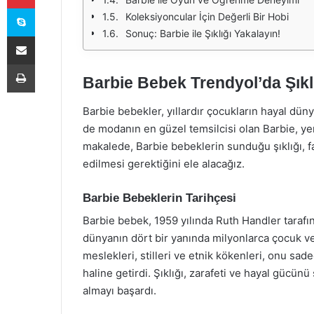
Skype
Koleksiyoncular İçin Değerli Bir Hobi
Sonuç: Barbie ile Şıklığı Yakalayın!
E-Posta ile paylaş
Yazdır
Barbie Bebek Trendyol’da Şıkl
Barbie bebekler, yıllardır çocukların hayal dü
de modanın en güzel temsilcisi olan Barbie, yen
makalede, Barbie bebeklerin sunduğu şıklığı, fa
edilmesi gerektiğini ele alacağız.
Barbie Bebeklerin Tarihçesi
Barbie bebek, 1959 yılında Ruth Handler taraf
dünyanın dört bir yanında milyonlarca çocuk ve 
meslekleri, stilleri ve etnik kökenleri, onu sad
haline getirdi. Şıklığı, zarafeti ve hayal gücünü
almayı başardı.