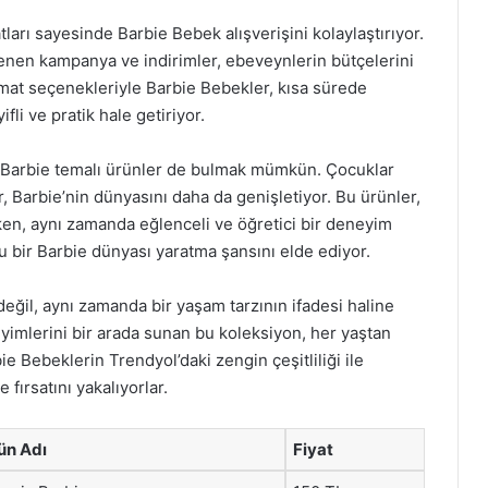
ları sayesinde Barbie Bebek alışverişini kolaylaştırıyor.
lenen kampanya ve indirimler, ebeveynlerin bütçelerini
limat seçenekleriyle Barbie Bebekler, kısa sürede
fli ve pratik hale getiriyor.
li Barbie temalı ürünler de bulmak mümkün. Çocuklar
er, Barbie’nin dünyasını daha da genişletiyor. Bu ürünler,
rken, aynı zamanda eğlenceli ve öğretici bir deneyim
lu bir Barbie dünyası yaratma şansını elde ediyor.
ğil, aynı zamanda bir yaşam tarzının ifadesi haline
neyimlerini bir arada sunan bu koleksiyon, her yaştan
e Bebeklerin Trendyol’daki zengin çeşitliliği ile
fırsatını yakalıyorlar.
ün Adı
Fiyat