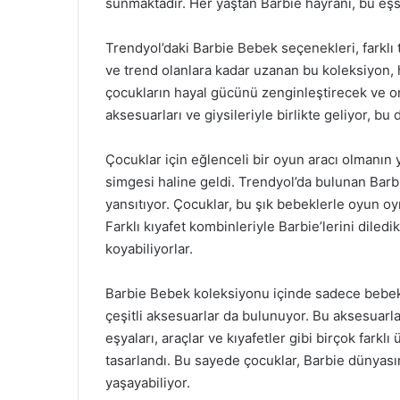
sunmaktadır. Her yaştan Barbie hayranı, bu eşsi
Trendyol’daki Barbie Bebek seçenekleri, farklı 
ve trend olanlara kadar uzanan bu koleksiyon, h
çocukların hayal gücünü zenginleştirecek ve o
aksesuarları ve giysileriyle birlikte geliyor, bu 
Çocuklar için eğlenceli bir oyun aracı olmanın y
simgesi haline geldi. Trendyol’da bulunan Barb
yansıtıyor. Çocuklar, bu şık bebeklerle oyun oyn
Farklı kıyafet kombinleriyle Barbie’lerini diledi
koyabiliyorlar.
Barbie Bebek koleksiyonu içinde sadece bebekl
çeşitli aksesuarlar da bulunuyor. Bu aksesuarla
eşyaları, araçlar ve kıyafetler gibi birçok farkl
tasarlandı. Bu sayede çocuklar, Barbie dünyas
yaşayabiliyor.