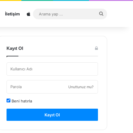
Sitemap
Arama
İletişim
yap
...
Kayıt Ol
Unuttunuz mu?
Beni hatırla
Kayıt Ol