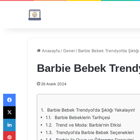
Anasayfa
/
Genel
/
Barbie Bebek Trendyol’da Şıklığı
Barbie Bebek Trendy
26 Aralık 2024
Facebook
X
Barbie Bebek Trendyol'da Şıklığı Yakalayın!
Barbie Bebeklerin Tarihçesi
LinkedIn
Trend ve Moda: Barbie'nin Etkisi
Pinterest
Trendyol'da Barbie Bebek Seçenekleri
Barbie ile Oyun ve Öğrenme Deneyimi