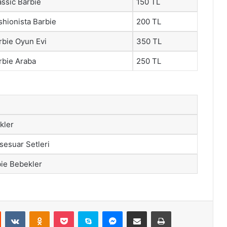
assic Barbie
150 TL
shionista Barbie
200 TL
rbie Oyun Evi
350 TL
rbie Araba
250 TL
kler
sesuar Setleri
bie Bebekler
st
Reddit
VKontakte
Odnoklassniki
Pocket
Skype
Messenger
E-Posta ile paylaş
Yazdır