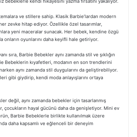
z bebeklerle kendi hikayesini yazma fırsatını yakalıyor.
temalara ve stillere sahip. Klasik Barbie’lardan modern
er zevke hitap ediyor. Özellikle özel tasarımlar,
nlara yeni maceralar sunacak. Her bebek, kendine özgü
da onların oyunlarını daha keyifli hale getiriyor.
anı sıra, Barbie Bebekler aynı zamanda stil ve şıklığın
ie Bebeklerin kıyafetleri, modanın en son trendlerini
arken aynı zamanda stil duygularını da geliştirebiliyor.
kleri gibi giydirip, kendi moda anlayışlarını ortaya
er değil, aynı zamanda bebekler için tasarlanmış
r, çocukların hayal gücünü daha da genişletiyor. Mini ev
ı ürün, Barbie Bebeklerle birlikte kullanılmak üzere
ında daha kapsamlı ve eğlenceli bir deneyim