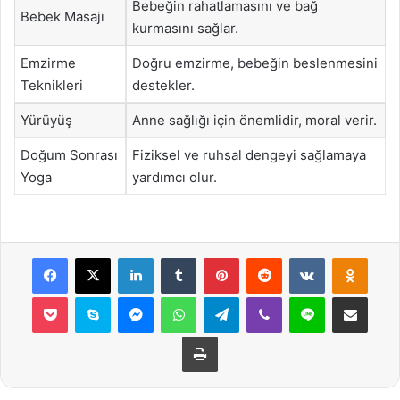
Bebeğin rahatlamasını ve bağ
Bebek Masajı
kurmasını sağlar.
Emzirme
Doğru emzirme, bebeğin beslenmesini
Teknikleri
destekler.
Yürüyüş
Anne sağlığı için önemlidir, moral verir.
Doğum Sonrası
Fiziksel ve ruhsal dengeyi sağlamaya
Yoga
yardımcı olur.
Facebook
X
LinkedIn
Tumblr
Pinterest
Reddit
VKontakte
Odnok
Pocket
Skype
Messenger
WhatsApp
Telegram
Viber
Line
E-Posta ile payla
Yazdır