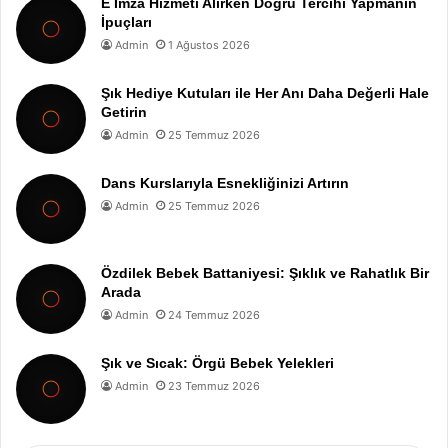
E İmza Hizmeti Alırken Doğru Tercihi Yapmanın
İpuçları
Admin
1 Ağustos 2026
Şık Hediye Kutuları ile Her Anı Daha Değerli Hale
Getirin
Admin
25 Temmuz 2026
Dans Kurslarıyla Esnekliğinizi Artırın
Admin
25 Temmuz 2026
Özdilek Bebek Battaniyesi: Şıklık ve Rahatlık Bir
Arada
Admin
24 Temmuz 2026
Şık ve Sıcak: Örgü Bebek Yelekleri
Admin
23 Temmuz 2026