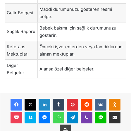
Maddi durumunuzu gösteren resmi
Gelir Belgesi
belge.
Bebek bakımı için sağlık durumunuzu
Sağlık Raporu
gösterir.
Referans
Önceki işverenlerden veya tanıdıklardan
Mektupları
alınan mektuplar.
Diğer
Ajansa özel diğer belgeler.
Belgeler
Facebook
X
LinkedIn
Tumblr
Pinterest
Reddit
VKontakte
Odnok
Pocket
Skype
Messenger
WhatsApp
Telegram
Viber
Line
E-Posta ile payla
Yazdır