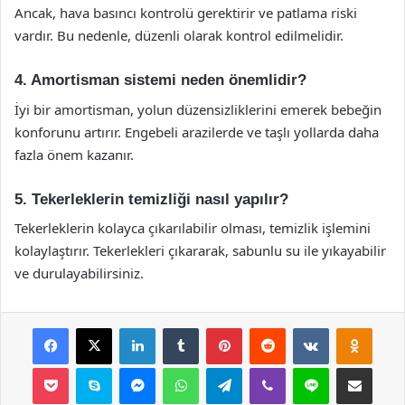
Ancak, hava basıncı kontrolü gerektirir ve patlama riski
vardır. Bu nedenle, düzenli olarak kontrol edilmelidir.
4. Amortisman sistemi neden önemlidir?
İyi bir amortisman, yolun düzensizliklerini emerek bebeğin
konforunu artırır. Engebeli arazilerde ve taşlı yollarda daha
fazla önem kazanır.
5. Tekerleklerin temizliği nasıl yapılır?
Tekerleklerin kolayca çıkarılabilir olması, temizlik işlemini
kolaylaştırır. Tekerlekleri çıkararak, sabunlu su ile yıkayabilir
ve durulayabilirsiniz.
Facebook
X
LinkedIn
Tumblr
Pinterest
Reddit
VKontakte
Odnok
Pocket
Skype
Messenger
WhatsApp
Telegram
Viber
Line
E-Posta ile payla