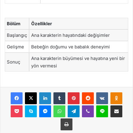
Bölüm
Özellikler
Başlangıç
Ana karakterin hayatındaki değişimler
Gelişme
Bebeğin doğumu ve babalık deneyimi
Ana karakterin büyümesi ve hayatına yeni bir
Sonuç
yön vermesi
Facebook
X
LinkedIn
Tumblr
Pinterest
Reddit
VKontakte
Odnok
Pocket
Skype
Messenger
WhatsApp
Telegram
Viber
Line
E-Posta ile payla
Yazdır