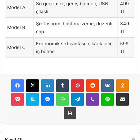
Su geçirmez, geniş bölmeli, USB
499
Model A
çıkışlı
TL
Şık tasarım, hafif malzeme, düzenli
349
Model B
cep
TL
Ergonomik sırt çantası, çıkarılabilir
599
Model C
iç bölme
TL
Facebook
X
LinkedIn
Tumblr
Pinterest
Reddit
VKontakte
Odnok
Pocket
Skype
Messenger
WhatsApp
Telegram
Viber
Line
E-Posta ile payla
Yazdır
Kayıt Ol