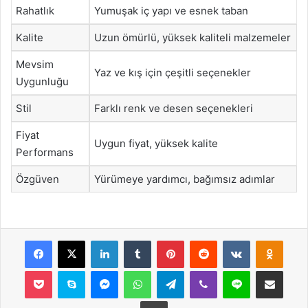
Rahatlık
Yumuşak iç yapı ve esnek taban
Kalite
Uzun ömürlü, yüksek kaliteli malzemeler
Mevsim
Yaz ve kış için çeşitli seçenekler
Uygunluğu
Stil
Farklı renk ve desen seçenekleri
Fiyat
Uygun fiyat, yüksek kalite
Performans
Özgüven
Yürümeye yardımcı, bağımsız adımlar
Facebook
X
LinkedIn
Tumblr
Pinterest
Reddit
VKontakte
Odnok
Pocket
Skype
Messenger
WhatsApp
Telegram
Viber
Line
E-Posta ile payla
Yazdır