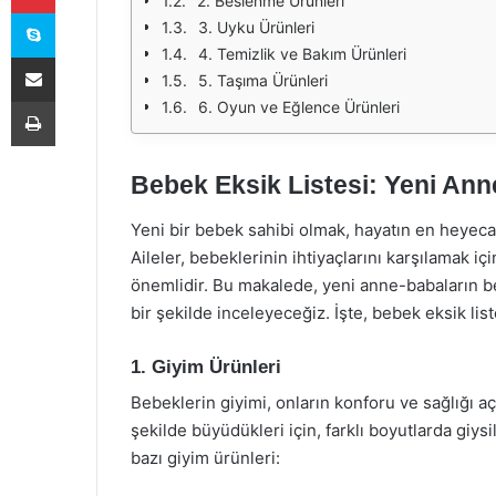
2. Beslenme Ürünleri
Skype
3. Uyku Ürünleri
4. Temizlik ve Bakım Ürünleri
E-Posta ile paylaş
5. Taşıma Ürünleri
Yazdır
6. Oyun ve Eğlence Ürünleri
Bebek Eksik Listesi: Yeni Anne
Yeni bir bebek sahibi olmak, hayatın en heyecan
Aileler, bebeklerinin ihtiyaçlarını karşılamak i
önemlidir. Bu makalede, yeni anne-babaların beb
bir şekilde inceleyeceğiz. İşte, bebek eksik list
1. Giyim Ürünleri
Bebeklerin giyimi, onların konforu ve sağlığı a
şekilde büyüdükleri için, farklı boyutlarda giys
bazı giyim ürünleri: