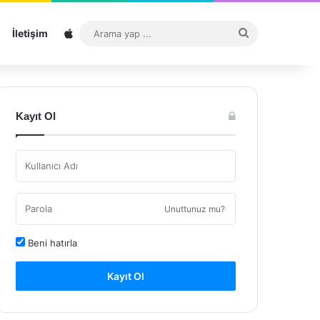
Sitemap
Arama
İletişim
yap
...
Kayıt Ol
Unuttunuz mu?
Beni hatırla
Kayıt Ol