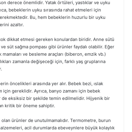
on derece önemlidir. Yatak örtüleri, yastıklar ve uyku
ıca, bebeklerin uyku sırasında rahat etmeleri için
gerekmektedir. Bu, hem bebeklerin huzurlu bir uyku
ini azaltır.
ok dikkat etmesi gereken konulardan biridir. Anne sütü
 ve süt sağma pompası gibi ürünler faydalı olabilir. Eğer
mamaları ve besleme araçları (biberon, emzik vb.)
ıkları zamanla değişeceği için, farklı yaş gruplarına
.
in öncelikleri arasında yer alır. Bebek bezi, ıslak
m için gereklidir. Ayrıca, banyo zamanı için bebek
e eksiksiz bir şekilde temin edilmelidir. Hijyenik bir
n kritik bir öneme sahiptir.
kli olan ürünler de unutulmamalıdır. Termometre, burun
 malzemeleri, acil durumlarda ebeveynlere büyük kolaylık