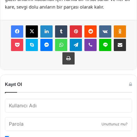
kare, sevgi dolu anıların bir parçası olarak kalır.
Facebook
X
LinkedIn
Tumblr
Pinterest
Reddit
VKontakte
Odnok
Pocket
Skype
Messenger
WhatsApp
Telegram
Viber
Line
E-Posta ile payla
Yazdır
Kayıt Ol
Unuttunuz mu?