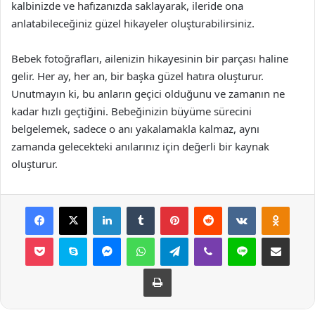
kalbinizde ve hafızanızda saklayarak, ileride ona
anlatabileceğiniz güzel hikayeler oluşturabilirsiniz.
Bebek fotoğrafları, ailenizin hikayesinin bir parçası haline
gelir. Her ay, her an, bir başka güzel hatıra oluşturur.
Unutmayın ki, bu anların geçici olduğunu ve zamanın ne
kadar hızlı geçtiğini. Bebeğinizin büyüme sürecini
belgelemek, sadece o anı yakalamakla kalmaz, aynı
zamanda gelecekteki anılarınız için değerli bir kaynak
oluşturur.
Facebook
X
LinkedIn
Tumblr
Pinterest
Reddit
VKontakte
Odnok
Pocket
Skype
Messenger
WhatsApp
Telegram
Viber
Line
E-Posta ile payla
Yazdır