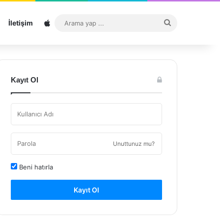
Sitemap
Arama
İletişim
yap
...
Kayıt Ol
Unuttunuz mu?
Beni hatırla
Kayıt Ol