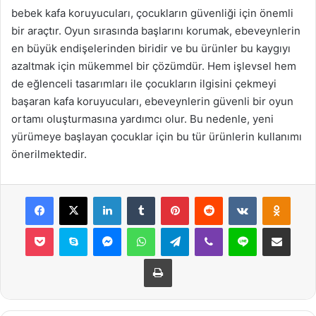
bebek kafa koruyucuları, çocukların güvenliği için önemli
bir araçtır. Oyun sırasında başlarını korumak, ebeveynlerin
en büyük endişelerinden biridir ve bu ürünler bu kaygıyı
azaltmak için mükemmel bir çözümdür. Hem işlevsel hem
de eğlenceli tasarımları ile çocukların ilgisini çekmeyi
başaran kafa koruyucuları, ebeveynlerin güvenli bir oyun
ortamı oluşturmasına yardımcı olur. Bu nedenle, yeni
yürümeye başlayan çocuklar için bu tür ürünlerin kullanımı
önerilmektedir.
Facebook
X
LinkedIn
Tumblr
Pinterest
Reddit
VKontakte
Odnok
Pocket
Skype
Messenger
WhatsApp
Telegram
Viber
Line
E-Posta ile payla
Yazdır