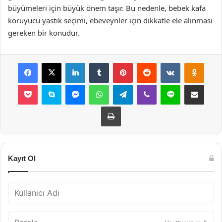
büyümeleri için büyük önem taşır. Bu nedenle, bebek kafa
koruyucu yastık seçimi, ebeveynler için dikkatle ele alınması
gereken bir konudur.
Facebook
X
LinkedIn
Tumblr
Pinterest
Reddit
VKontakte
Odnok
Pocket
Skype
Messenger
WhatsApp
Telegram
Viber
Line
E-Posta ile payla
Yazdır
Kayıt Ol