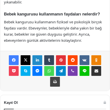
yıkanabilir.
Bebek kangurusu kullanmanın faydaları nelerdir?
Bebek kangurusu kullanmanın fiziksel ve psikolojik birçok
faydası vardır. Ebeveynler, bebekleriyle daha yakın bir bağ
kurar, bebekler ise güven duygusu geliştirir. Ayrıca,
ebeveynlerin günlük aktivitelerini kolaylaştırır.
Facebook
X
LinkedIn
Tumblr
Pinterest
Reddit
VKontakte
Odnok
Pocket
Skype
Messenger
WhatsApp
Telegram
Viber
Line
E-Posta ile payla
Yazdır
Kayıt Ol