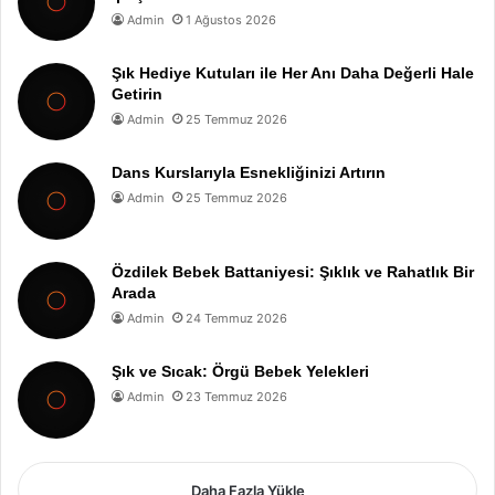
Admin
1 Ağustos 2026
Şık Hediye Kutuları ile Her Anı Daha Değerli Hale
Getirin
Admin
25 Temmuz 2026
Dans Kurslarıyla Esnekliğinizi Artırın
Admin
25 Temmuz 2026
Özdilek Bebek Battaniyesi: Şıklık ve Rahatlık Bir
Arada
Admin
24 Temmuz 2026
Şık ve Sıcak: Örgü Bebek Yelekleri
Admin
23 Temmuz 2026
Daha Fazla Yükle