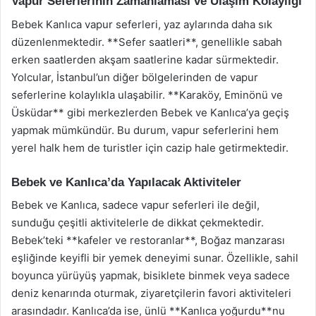
Vapur Seferlerinin Zamanlaması ve Ulaşım Kolaylığı
Bebek Kanlıca vapur seferleri, yaz aylarında daha sık
düzenlenmektedir. **Sefer saatleri**, genellikle sabah
erken saatlerden akşam saatlerine kadar sürmektedir.
Yolcular, İstanbul’un diğer bölgelerinden de vapur
seferlerine kolaylıkla ulaşabilir. **Karaköy, Eminönü ve
Üsküdar** gibi merkezlerden Bebek ve Kanlıca’ya geçiş
yapmak mümkündür. Bu durum, vapur seferlerini hem
yerel halk hem de turistler için cazip hale getirmektedir.
Bebek ve Kanlıca’da Yapılacak Aktiviteler
Bebek ve Kanlıca, sadece vapur seferleri ile değil,
sunduğu çeşitli aktivitelerle de dikkat çekmektedir.
Bebek’teki **kafeler ve restoranlar**, Boğaz manzarası
eşliğinde keyifli bir yemek deneyimi sunar. Özellikle, sahil
boyunca yürüyüş yapmak, bisiklete binmek veya sadece
deniz kenarında oturmak, ziyaretçilerin favori aktiviteleri
arasındadır. Kanlıca’da ise, ünlü **Kanlıca yoğurdu**nu