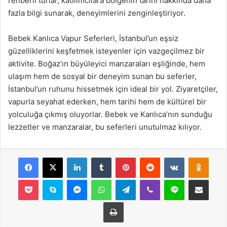
rehberli turlar, katılımcılara bölgenin tarihi hakkında daha
fazla bilgi sunarak, deneyimlerini zenginleştiriyor.
Bebek Kanlıca Vapur Seferleri, İstanbul’un eşsiz
güzelliklerini keşfetmek isteyenler için vazgeçilmez bir
aktivite. Boğaz’ın büyüleyici manzaraları eşliğinde, hem
ulaşım hem de sosyal bir deneyim sunan bu seferler,
İstanbul’un ruhunu hissetmek için ideal bir yol. Ziyaretçiler,
vapurla seyahat ederken, hem tarihi hem de kültürel bir
yolculuğa çıkmış oluyorlar. Bebek ve Kanlıca’nın sunduğu
lezzetler ve manzaralar, bu seferleri unutulmaz kılıyor.
Facebook
X
LinkedIn
Tumblr
Pinterest
Reddit
VKontakte
Odnok
Pocket
Skype
Messenger
WhatsApp
Telegram
Viber
Line
E-Posta ile payla
Yazdır