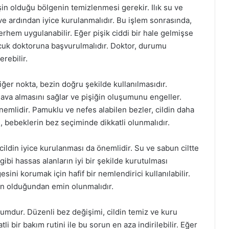
işin olduğu bölgenin temizlenmesi gerekir. Ilık su ve
ve ardından iyice kurulanmalıdır. Bu işlem sonrasında,
rhem uygulanabilir. Eğer pişik ciddi bir hale gelmişse
ocuk doktoruna başvurulmalıdır. Doktor, durumu
rebilir.
iğer nokta, bezin doğru şekilde kullanılmasıdır.
 hava almasını sağlar ve pişiğin oluşumunu engeller.
nemlidir. Pamuklu ve nefes alabilen bezler, cildin daha
e, bebeklerin bez seçiminde dikkatli olunmalıdır.
ildin iyice kurulanması da önemlidir. Su ve sabun ciltte
 gibi hassas alanların iyi bir şekilde kurutulması
ini korumak için hafif bir nemlendirici kullanılabilir.
un olduğundan emin olunmalıdır.
urumdur. Düzenli bez değişimi, cildin temiz ve kuru
li bir bakım rutini ile bu sorun en aza indirilebilir. Eğer