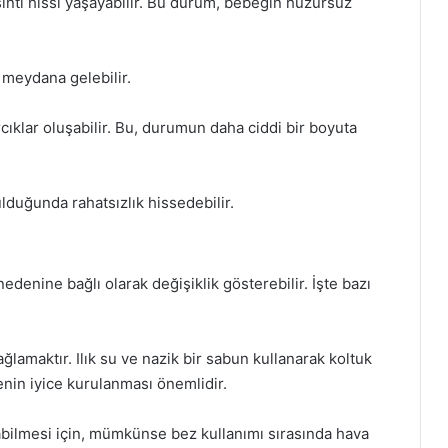
şıntı hissi yaşayabilir. Bu durum, bebeğin huzursuz
k meydana gelebilir.
arcıklar oluşabilir. Bu, durumun daha ciddi bir boyuta
lduğunda rahatsızlık hissedebilir.
nedenine bağlı olarak değişiklik gösterebilir. İşte bazı
ağlamaktır. Ilık su ve nazik bir sabun kullanarak koltuk
genin iyice kurulanması önemlidir.
abilmesi için, mümkünse bez kullanımı sırasında hava