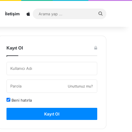
Sitemap
Arama
İletişim
yap
...
Kayıt Ol
Unuttunuz mu?
Beni hatırla
Kayıt Ol