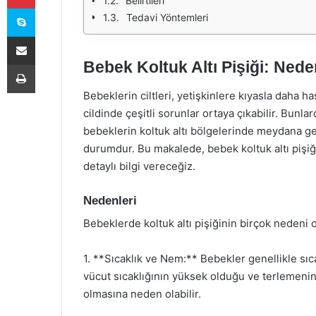
Belirtileri
Skype
Tedavi Yöntemleri
E-Posta ile paylaş
Bebek Koltuk Altı Pişiği: Nede
Yazdır
Bebeklerin ciltleri, yetişkinlere kıyasla daha h
cildinde çeşitli sorunlar ortaya çıkabilir. Bunlard
bebeklerin koltuk altı bölgelerinde meydana gelen
durumdur. Bu makalede, bebek koltuk altı pişiği
detaylı bilgi vereceğiz.
Nedenleri
Bebeklerde koltuk altı pişiğinin birçok nedeni o
1. **Sıcaklık ve Nem:** Bebekler genellikle sıca
vücut sıcaklığının yüksek olduğu ve terlemenin 
olmasına neden olabilir.