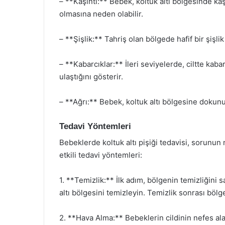
– **Kaşıntı:** Bebek, koltuk altı bölgesinde ka
olmasına neden olabilir.
– **Şişlik:** Tahriş olan bölgede hafif bir şişli
– **Kabarcıklar:** İleri seviyelerde, ciltte kab
ulaştığını gösterir.
– **Ağrı:** Bebek, koltuk altı bölgesine dokunu
Tedavi Yöntemleri
Bebeklerde koltuk altı pişiği tedavisi, sorunun 
etkili tedavi yöntemleri:
1. **Temizlik:** İlk adım, bölgenin temizliğini s
altı bölgesini temizleyin. Temizlik sonrası böl
2. **Hava Alma:** Bebeklerin cildinin nefes al