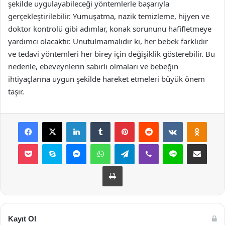
şekilde uygulayabileceği yöntemlerle başarıyla
gerçekleştirilebilir. Yumuşatma, nazik temizleme, hijyen ve
doktor kontrolü gibi adımlar, konak sorununu hafifletmeye
yardımcı olacaktır. Unutulmamalıdır ki, her bebek farklıdır
ve tedavi yöntemleri her birey için değişiklik gösterebilir. Bu
nedenle, ebeveynlerin sabırlı olmaları ve bebeğin
ihtiyaçlarına uygun şekilde hareket etmeleri büyük önem
taşır.
Facebook
X
LinkedIn
Tumblr
Pinterest
Reddit
VKontakte
Odnok
Pocket
Skype
Messenger
WhatsApp
Telegram
Viber
Line
E-Posta ile payla
Yazdır
Kayıt Ol