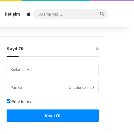
Sitemap
Arama
İletişim
yap
...
Kayıt Ol
Unuttunuz mu?
Beni hatırla
Kayıt Ol