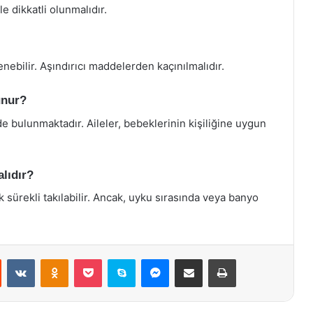
le dikkatli olunmalıdır.
nebilir. Aşındırıcı maddelerden kaçınılmalıdır.
unur?
de bulunmaktadır. Aileler, bebeklerinin kişiliğine uygun
alıdır?
 sürekli takılabilir. Ancak, uyku sırasında veya banyo
st
Reddit
VKontakte
Odnoklassniki
Pocket
Skype
Messenger
E-Posta ile paylaş
Yazdır