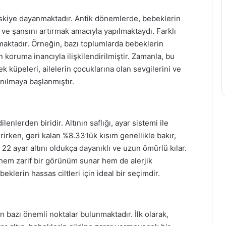
 eskiye dayanmaktadır. Antik dönemlerde, bebeklerin
 ve şansını artırmak amacıyla yapılmaktaydı. Farklı
ımaktadır. Örneğin, bazı toplumlarda bebeklerin
n koruma inancıyla ilişkilendirilmiştir. Zamanla, bu
k küpeleri, ailelerin çocuklarına olan sevgilerini ve
anılmaya başlanmıştır.
lenlerden biridir. Altının saflığı, ayar sistemi ile
erirken, geri kalan %8.33’lük kısım genellikle bakır,
2 ayar altını oldukça dayanıklı ve uzun ömürlü kılar.
, hem zarif bir görünüm sunar hem de alerjik
eklerin hassas ciltleri için ideal bir seçimdir.
bazı önemli noktalar bulunmaktadır. İlk olarak,