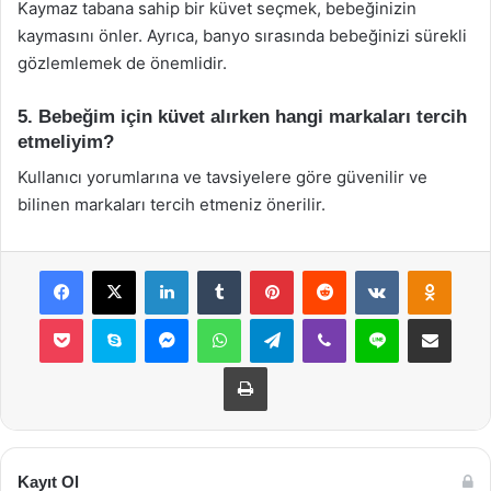
Kaymaz tabana sahip bir küvet seçmek, bebeğinizin
kaymasını önler. Ayrıca, banyo sırasında bebeğinizi sürekli
gözlemlemek de önemlidir.
5. Bebeğim için küvet alırken hangi markaları tercih
etmeliyim?
Kullanıcı yorumlarına ve tavsiyelere göre güvenilir ve
bilinen markaları tercih etmeniz önerilir.
Facebook
X
LinkedIn
Tumblr
Pinterest
Reddit
VKontakte
Odnok
Pocket
Skype
Messenger
WhatsApp
Telegram
Viber
Line
E-Posta ile payla
Yazdır
Kayıt Ol