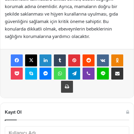
korumak adına önemlidir. Ayrıca, mamaların doğru bir
şekilde saklanması ve hijyen kurallarına uyulması, gıda
güvenliğini sağlamak için kritik öneme sahiptir. Bu
konularda dikkatli olmak, ebeveynlerin bebeklerinin
sağlığını korumalarına yardımcı olacaktır.
Facebook
X
LinkedIn
Tumblr
Pinterest
Reddit
VKontakte
Odnok
Pocket
Skype
Messenger
WhatsApp
Telegram
Viber
Line
E-Posta ile payla
Yazdır
Kayıt Ol