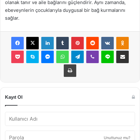
olanak tanır ve aile bağlarını güçlendirir. Aynı zamanda,
ebeveynlerin çocuklarıyla duygusal bir bağ kurmalarını
sağlar.
Facebook
X
LinkedIn
Tumblr
Pinterest
Reddit
VKontakte
Odnok
Pocket
Skype
Messenger
WhatsApp
Telegram
Viber
Line
E-Posta ile payla
Yazdır
Kayıt Ol
Unuttunuz mu?