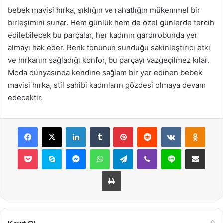
bebek mavisi hırka, şıklığın ve rahatlığın mükemmel bir
birleşimini sunar. Hem günlük hem de özel günlerde tercih
edilebilecek bu parçalar, her kadının gardırobunda yer
almayı hak eder. Renk tonunun sunduğu sakinleştirici etki
ve hırkanın sağladığı konfor, bu parçayı vazgeçilmez kılar.
Moda dünyasında kendine sağlam bir yer edinen bebek
mavisi hırka, stil sahibi kadınların gözdesi olmaya devam
edecektir.
Facebook
X
LinkedIn
Tumblr
Pinterest
Reddit
VKontakte
Odnok
Pocket
Skype
Messenger
WhatsApp
Telegram
Viber
Line
E-Posta ile payla
Yazdır