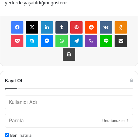
yerlerde yaşatıldığını gösterir.
Facebook
X
LinkedIn
Tumblr
Pinterest
Reddit
VKontakte
Odnok
Pocket
Skype
Messenger
WhatsApp
Telegram
Viber
Line
E-Posta ile payla
Yazdır
Kayıt Ol
Unuttunuz mu?
Beni hatırla