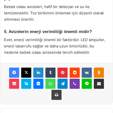
Bebek odası avizeleri, hafif bir deterjan ve su ile
temizlenebilir. Toz birikimini önlemek için düzenli olarak
silinmesi önerilir.
5. Avizelerin enerji verimliliği önemli midir?
Evet, enerji verimliliği önemli bir faktördür. LED ampuller,
enerji tasarrufu sağlar ve daha uzun ömürlüdür, bu
nedenle bebek odası avizesinde tercih edilebilir.
Facebook
X
LinkedIn
Tumblr
Pinterest
Reddit
VKontakte
Odnok
Pocket
Skype
Messenger
WhatsApp
Telegram
Viber
Line
E-Posta ile payla
Yazdır