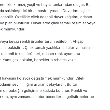
nellikle kırmızı, yeşil ve beyaz tonlarından oluşur. Bu
a sakinleştirici bir atmosfer yaratır. Duvarlarda çilek
anabilir. Özellikle çilek desenli duvar kağıtları, odanın
a plan oluşturur. Duvarlarda çilek temalı resimler veya
rmek mümkündür.
eya beyaz renkli ürünler tercih edilebilir. Ahşap
ni pekiştirir. Çilek temalı yastıklar, örtüler ve halılar
ek desenli tekstil ürünleri, odanın renk uyumunu
ır. Yumuşak dokular, bebeklerin rahatça vakit
nel havasını kolayca değiştirmek mümkündür. Çilek
danın sevimliliğini artıran detaylardır. Bu tür
m de bebeğin gelişimine katkıda bulunur. Renkli ve
erken, aynı zamanda motor becerilerini geliştirmelerine