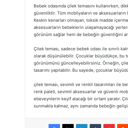
Bebek odasında çilek temasını kullanırken, dik
güvenliktir. Tüm mobilyaların ve aksesuarların
Keskin kenarları olmayan, toksik madde içerme
aksesuarların bebeklerin ulaşamayacağı yerler
görünüm sağlar hem de bebeğin güvenliğini art
Çilek teması, sadece bebek odası ile sınırlı kal
olarak düşünülebilir. Çocuklar büyüdükçe, bu t
görünümünü güncelleyebilirsiniz. Örneğin, çilek
tasarımı yapılabilir. Bu sayede, çocuklar büyüd
çilek teması, sevimli ve renkli tasarımları ile 
renk paleti, sevimli aksesuarlar ve güvenli mo
ebeveynlerin keyif alacağı bir ortam yaratır. Ç
sunmakla kalmaz, aynı zamanda bebeğin gelişi
Facebook
X
LinkedIn
Tumblr
Pintere