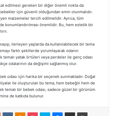
kat edilmesi gereken bir diğer önemli nokta da
 bebekler için güvenli olduğundan emin olunmalıdır.
yen malzemeler tercih edilmelidir. Ayrıca, tüm
de konumlandırılması önemlidir. Bu, hem estetik bir
ırır.
mayıp, ilerleyen yaşlarda da kullanılabilecek bir tema
emayı farklı şekillerde yorumlayarak odanın
 temalı yatak örtüleri veya perdeler ile genç odası
ükçe odalarının da değişimi sağlanmış olur.
bebek odası için harika bir seçenek sunmaktadır. Doğal
bilyalar ile oluşturulan bu tema, hem bebeğin hem de
ilek temalı bir bebek odası, sadece güzel bir görünüm
mine de katkıda bulunur.
st
Reddit
VKontakte
Odnoklassniki
Pocket
Skype
Messenger
E-Posta ile paylaş
Yazdır