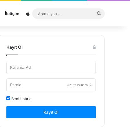
Sitemap
Arama
İletişim
yap
...
Kayıt Ol
Unuttunuz mu?
Beni hatırla
Kayıt Ol