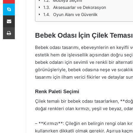
Mobilya Seçimi
Skype
Aksesuarlar ve Dekorasyon
Oyun Alanı ve Güvenlik
E-Posta ile paylaş
Yazdır
Bebek Odası İçin Çilek Teması:
Bebek odası tasarımı, ebeveynlerin en keyifli v
estetik hem de işlevsellik açısından doğru seç
bebek odaları için sevimli ve renkli bir alternat
görünüşleriyle, bebek odasına neşe ve sıcaklık 
tasarımı için ilham verici fikirler ve detaylar su
Renk Paleti Seçimi
Çilek temalı bir bebek odası tasarlarken, **do
doğal renkleri olan kırmızı, yeşil ve beyaz, oda
– **Kırmızı**: Çileğin en belirgin rengi olan kı
kullanırken dikkatli olmak gerekir. Aşırıya kaçm