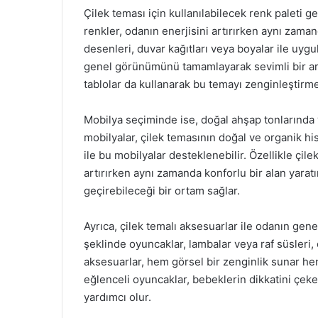
Çilek teması için kullanılabilecek renk paleti ge
renkler, odanın enerjisini artırırken aynı zamand
desenleri, duvar kağıtları veya boyalar ile uygul
genel görünümünü tamamlayarak sevimli bir ark
tablolar da kullanarak bu temayı zenginleşti
Mobilya seçiminde ise, doğal ahşap tonlarında v
mobilyalar, çilek temasının doğal ve organik hissi
ile bu mobilyalar desteklenebilir. Özellikle çil
artırırken aynı zamanda konforlu bir alan yarat
geçirebileceği bir ortam sağlar.
Ayrıca, çilek temalı aksesuarlar ile odanın ge
şeklinde oyuncaklar, lambalar veya raf süsleri, o
aksesuarlar, hem görsel bir zenginlik sunar he
eğlenceli oyuncaklar, bebeklerin dikkatini çek
yardımcı olur.