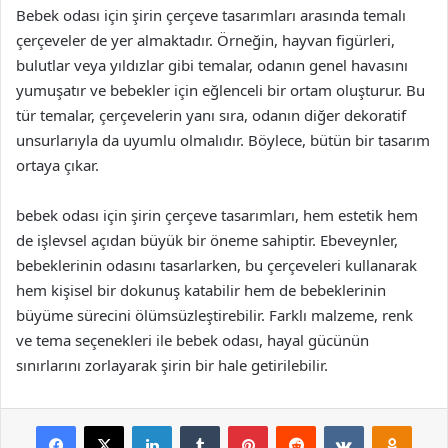
Bebek odası için şirin çerçeve tasarımları arasında temalı
çerçeveler de yer almaktadır. Örneğin, hayvan figürleri,
bulutlar veya yıldızlar gibi temalar, odanın genel havasını
yumuşatır ve bebekler için eğlenceli bir ortam oluşturur. Bu
tür temalar, çerçevelerin yanı sıra, odanın diğer dekoratif
unsurlarıyla da uyumlu olmalıdır. Böylece, bütün bir tasarım
ortaya çıkar.
bebek odası için şirin çerçeve tasarımları, hem estetik hem
de işlevsel açıdan büyük bir öneme sahiptir. Ebeveynler,
bebeklerinin odasını tasarlarken, bu çerçeveleri kullanarak
hem kişisel bir dokunuş katabilir hem de bebeklerinin
büyüme sürecini ölümsüzleştirebilir. Farklı malzeme, renk
ve tema seçenekleri ile bebek odası, hayal gücünün
sınırlarını zorlayarak şirin bir hale getirilebilir.
Facebook
X
LinkedIn
Tumblr
Pinterest
Reddit
VKontakte
Odnok