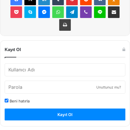
Pocket
Skype
Messenger
WhatsApp
Telegram
Viber
Line
E-Posta ile payla
Yazdır
Kayıt Ol
Unuttunuz mu?
Beni hatırla
Kayıt Ol