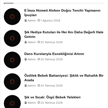
E İmza Hizmeti Alırken Doğru Tercihi Yapmanın
İpuçları
Admin
1 Ağustos 2026
Şık Hediye Kutuları ile Her Anı Daha Değerli Hale
Getirin
Admin
25 Temmuz 2026
Dans Kurslarıyla Esnekliğinizi Artırın
Admin
25 Temmuz 2026
Özdilek Bebek Battaniyesi: Şıklık ve Rahatlık Bir
Arada
Admin
24 Temmuz 2026
Şık ve Sıcak: Örgü Bebek Yelekleri
Admin
23 Temmuz 2026