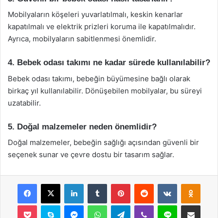
Mobilyaların köşeleri yuvarlatılmalı, keskin kenarlar
kapatılmalı ve elektrik prizleri koruma ile kapatılmalıdır.
Ayrıca, mobilyaların sabitlenmesi önemlidir.
4. Bebek odası takımı ne kadar sürede kullanılabilir?
Bebek odası takımı, bebeğin büyümesine bağlı olarak
birkaç yıl kullanılabilir. Dönüşebilen mobilyalar, bu süreyi
uzatabilir.
5. Doğal malzemeler neden önemlidir?
Doğal malzemeler, bebeğin sağlığı açısından güvenli bir
seçenek sunar ve çevre dostu bir tasarım sağlar.
Facebook
X
LinkedIn
Tumblr
Pinterest
Reddit
VKontakte
Odnok
Pocket
Skype
Messenger
WhatsApp
Telegram
Viber
Line
E-Posta ile payla