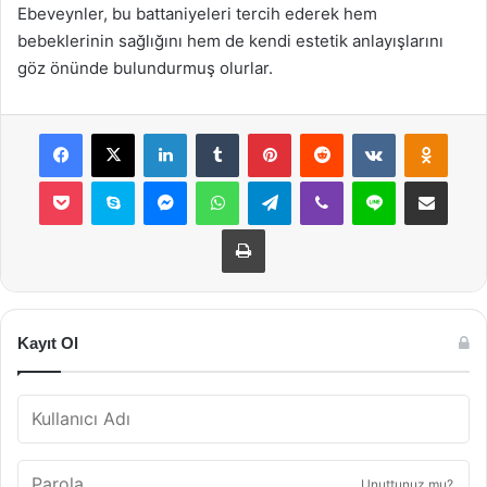
Ebeveynler, bu battaniyeleri tercih ederek hem
bebeklerinin sağlığını hem de kendi estetik anlayışlarını
göz önünde bulundurmuş olurlar.
Facebook
X
LinkedIn
Tumblr
Pinterest
Reddit
VKontakte
Odnok
Pocket
Skype
Messenger
WhatsApp
Telegram
Viber
Line
E-Posta ile payla
Yazdır
Kayıt Ol
Unuttunuz mu?