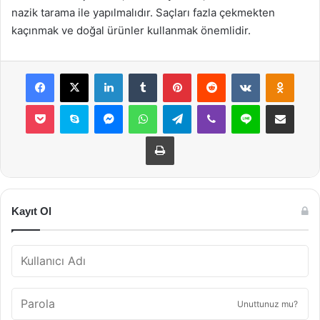
nazik tarama ile yapılmalıdır. Saçları fazla çekmekten
kaçınmak ve doğal ürünler kullanmak önemlidir.
Facebook
X
LinkedIn
Tumblr
Pinterest
Reddit
VKontakte
Odnok
Pocket
Skype
Messenger
WhatsApp
Telegram
Viber
Line
E-Posta ile payla
Yazdır
Kayıt Ol
Unuttunuz mu?