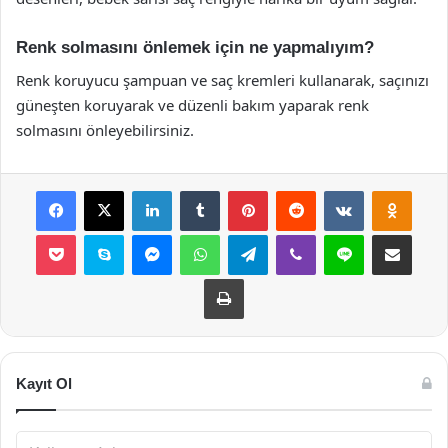
Renk solmasını önlemek için ne yapmalıyım?
Renk koruyucu şampuan ve saç kremleri kullanarak, saçınızı
güneşten koruyarak ve düzenli bakım yaparak renk
solmasını önleyebilirsiniz.
Facebook
X
LinkedIn
Tumblr
Pinterest
Reddit
VKontakte
Odnok
Pocket
Skype
Messenger
WhatsApp
Telegram
Viber
Line
E-Posta ile payla
Yazdır
Kayıt Ol