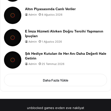
Altın Piyasasında Canlı Veriler
Admin
8 Ağustos 2026
E İmza Hizmeti Alırken Doğru Tercihi Yapmanın
İpuçları
Admin
1 Ağustos 2026
Şık Hediye Kutuları ile Her Anı Daha Değerli Hale
Getirin
Admin
25 Temmuz 2026
Daha Fazla Yükle
unblocked games
evden eve nakliyat