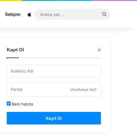
Sitemap
Arama
İletişim
yap
...
Kayıt Ol
Unuttunuz mu?
Beni hatırla
Kayıt Ol