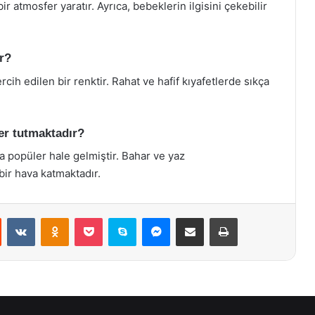
 atmosfer yaratır. Ayrıca, bebeklerin ilgisini çekebilir
ir?
rcih edilen bir renktir. Rahat ve hafif kıyafetlerde sıkça
er tutmaktadır?
a popüler hale gelmiştir. Bahar ve yaz
bir hava katmaktadır.
st
Reddit
VKontakte
Odnoklassniki
Pocket
Skype
Messenger
E-Posta ile paylaş
Yazdır