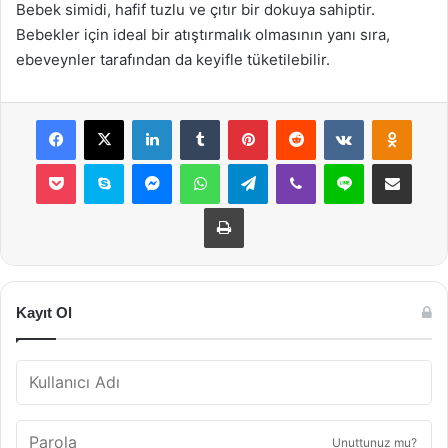
Bebek simidi, hafif tuzlu ve çıtır bir dokuya sahiptir.
Bebekler için ideal bir atıştırmalık olmasının yanı sıra,
ebeveynler tarafından da keyifle tüketilebilir.
Facebook
X
LinkedIn
Tumblr
Pinterest
Reddit
VKontakte
Odnok
Pocket
Skype
Messenger
WhatsApp
Telegram
Viber
Line
E-Posta ile payla
Yazdır
Kayıt Ol
Unuttunuz mu?