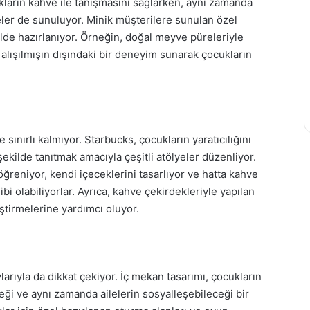
cukların kahve ile tanışmasını sağlarken, aynı zamanda
eler de sunuluyor. Minik müşterilere sunulan özel
lde hazırlanıyor. Örneğin, doğal meyve püreleriyle
 alışılmışın dışındaki bir deneyim sunarak çocukların
ınırlı kalmıyor. Starbucks, çocukların yaratıcılığını
kilde tanıtmak amacıyla çeşitli atölyeler düzenliyor.
ğreniyor, kendi içeceklerini tasarlıyor ve hatta kahve
ibi olabiliyorlar. Ayrıca, kahve çekirdekleriyle yapılan
liştirmelerine yardımcı oluyor.
arıyla da dikkat çekiyor. İç mekan tasarımı, çocukların
ği ve aynı zamanda ailelerin sosyalleşebileceği bir