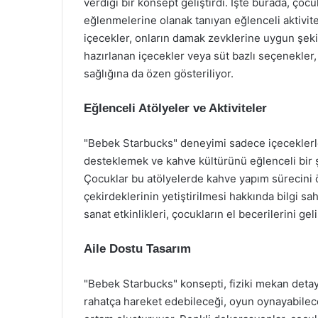
verdiği bir konsept geliştirdi. İşte burada, ço
eğlenmelerine olanak tanıyan eğlenceli aktivit
içecekler, onların damak zevklerine uygun şeki
hazırlanan içecekler veya süt bazlı seçenekler,
sağlığına da özen gösteriliyor.
Eğlenceli Atölyeler ve Aktiviteler
"Bebek Starbucks" deneyimi sadece içeceklerle s
desteklemek ve kahve kültürünü eğlenceli bir şe
Çocuklar bu atölyelerde kahve yapım sürecini ö
çekirdeklerinin yetiştirilmesi hakkında bilgi sah
sanat etkinlikleri, çocukların el becerilerini ge
Aile Dostu Tasarım
"Bebek Starbucks" konsepti, fiziki mekan detayl
rahatça hareket edebileceği, oyun oynayabilece