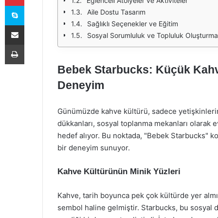
Eğlenceli Atölyeler ve Aktiviteler
Skype
Aile Dostu Tasarım
Sağlıklı Seçenekler ve Eğitim
E-Posta ile paylaş
Sosyal Sorumluluk ve Topluluk Oluşturma
Yazdır
Bebek Starbucks: Küçük Kahve
Deneyim
Günümüzde kahve kültürü, sadece yetişkinlerin
dükkanları, sosyal toplanma mekanları olarak ev
hedef alıyor. Bu noktada, "Bebek Starbucks" ko
bir deneyim sunuyor.
Kahve Kültürünün Minik Yüzleri
Kahve, tarih boyunca pek çok kültürde yer almı
sembol haline gelmiştir. Starbucks, bu sosyal 