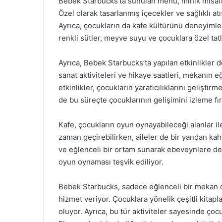
Bebek Starbucks’ta sunulan menü, minik misafi
Özel olarak tasarlanmış içecekler ve sağlıklı atış
Ayrıca, çocukların da kafe kültürünü deneyimle
renkli sütler, meyve suyu ve çocuklara özel tatl
Ayrıca, Bebek Starbucks’ta yapılan etkinlikler 
sanat aktiviteleri ve hikaye saatleri, mekanın 
etkinlikler, çocukların yaratıcılıklarını gelişt
de bu süreçte çocuklarının gelişimini izleme fır
Kafe, çocukların oyun oynayabileceği alanlar ile
zaman geçirebilirken, aileler de bir yandan kahv
ve eğlenceli bir ortam sunarak ebeveynlere de 
oyun oynaması teşvik ediliyor.
Bebek Starbucks, sadece eğlenceli bir mekan de
hizmet veriyor. Çocuklara yönelik çeşitli kitap
oluyor. Ayrıca, bu tür aktiviteler sayesinde çocuk