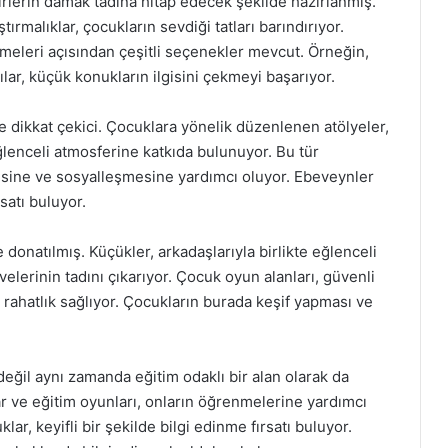
rlerin damak tadına hitap edecek şekilde hazırlanmış.
tırmalıklar, çocukların sevdiği tatları barındırıyor.
meleri açısından çeşitli seçenekler mevcut. Örneğin,
ılar, küçük konukların ilgisini çekmeyi başarıyor.
de dikkat çekici. Çocuklara yönelik düzenlenen atölyeler,
eğlenceli atmosferine katkıda bulunuyor. Bu tür
irmesine ve sosyalleşmesine yardımcı oluyor. Ebeveynler
satı buluyor.
 donatılmış. Küçükler, arkadaşlarıyla birlikte eğlenceli
elerinin tadını çıkarıyor. Çocuk oyun alanları, güvenli
rahatlık sağlıyor. Çocukların burada keşif yapması ve
ğil aynı zamanda eğitim odaklı bir alan olarak da
lar ve eğitim oyunları, onların öğrenmelerine yardımcı
lar, keyifli bir şekilde bilgi edinme fırsatı buluyor.