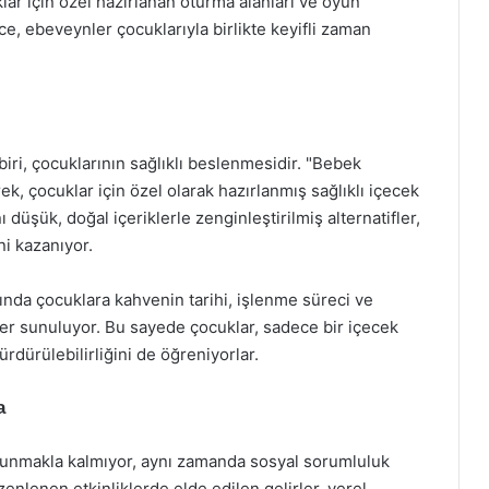
ar için özel hazırlanan oturma alanları ve oyun
ece, ebeveynler çocuklarıyla birlikte keyifli zaman
ri, çocuklarının sağlıklı beslenmesidir. "Bebek
k, çocuklar için özel olarak hazırlanmış sağlıklı içecek
 düşük, doğal içeriklerle zenginleştirilmiş alternatifler,
i kazanıyor.
nda çocuklara kahvenin tarihi, işlenme süreci ve
ler sunuluyor. Bu sayede çocuklar, sadece bir içecek
rdürülebilirliğini de öğreniyorlar.
a
unmakla kalmıyor, aynı zamanda sosyal sorumluluk
enlenen etkinliklerde elde edilen gelirler, yerel