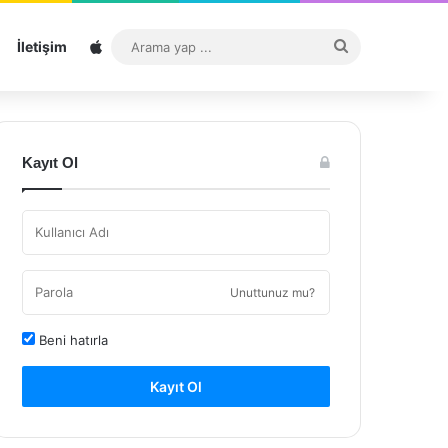
Sitemap
Arama
İletişim
yap
...
Kayıt Ol
Unuttunuz mu?
Beni hatırla
Kayıt Ol