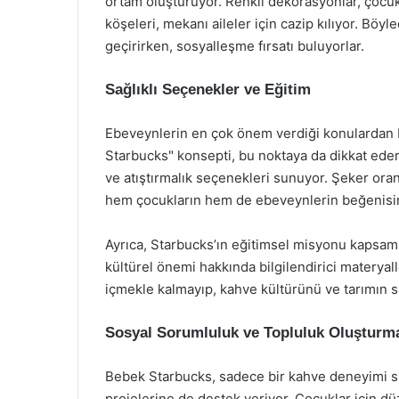
ortam oluşturuyor. Renkli dekorasyonlar, çocukl
köşeleri, mekanı aileler için cazip kılıyor. Böyl
geçirirken, sosyalleşme fırsatı buluyorlar.
Sağlıklı Seçenekler ve Eğitim
Ebeveynlerin en çok önem verdiği konulardan bi
Starbucks" konsepti, bu noktaya da dikkat edere
ve atıştırmalık seçenekleri sunuyor. Şeker oranı
hem çocukların hem de ebeveynlerin beğenisin
Ayrıca, Starbucks’ın eğitimsel misyonu kapsamı
kültürel önemi hakkında bilgilendirici materyal
içmekle kalmayıp, kahve kültürünü ve tarımın sü
Sosyal Sorumluluk ve Topluluk Oluşturm
Bebek Starbucks, sadece bir kahve deneyimi s
projelerine de destek veriyor. Çocuklar için düz