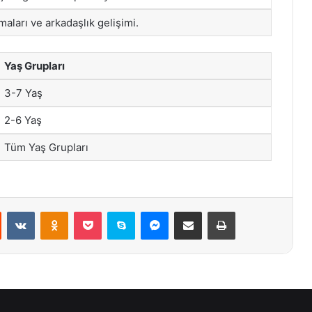
maları ve arkadaşlık gelişimi.
Yaş Grupları
3-7 Yaş
2-6 Yaş
Tüm Yaş Grupları
st
Reddit
VKontakte
Odnoklassniki
Pocket
Skype
Messenger
E-Posta ile paylaş
Yazdır