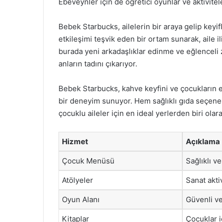
Ebeveynler için de öğretici oyunlar ve aktivite
Bebek Starbucks, ailelerin bir araya gelip keyifl
etkileşimi teşvik eden bir ortam sunarak, aile i
burada yeni arkadaşlıklar edinme ve eğlencel
anların tadını çıkarıyor.
Bebek Starbucks, kahve keyfini ve çocukların eğ
bir deneyim sunuyor. Hem sağlıklı gıda seçenek
çocuklu aileler için en ideal yerlerden biri olar
Hizmet
Açıklama
Çocuk Menüsü
Sağlıklı v
Atölyeler
Sanat aktiv
Oyun Alanı
Güvenli ve
Kitaplar
Çocuklar i