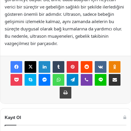
verici bir süreçtir ve gebeliğin sağlıklı bir şekilde ilerlediğini
gösteren önemli bir adımdır. Ultrason, sadece bebeğin
gelişimini izlemekle kalmaz, aynı zamanda ailelerin bu
süreçte duygusal olarak bağ kurmalarına da yardımcı olur.
Bu nedenle, ultrason muayeneleri, gebelik takibinin
vazgeçilmez bir parçasıdır.
Facebook
X
LinkedIn
Tumblr
Pinterest
Reddit
VKontakte
Odnok
Pocket
Skype
Messenger
WhatsApp
Telegram
Viber
Line
E-Posta ile payla
Yazdır
Kayıt Ol