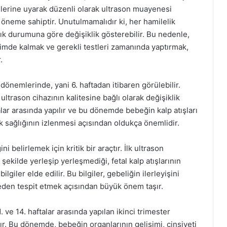
rilerine uyarak düzenli olarak ultrason muayenesi
ti öneme sahiptir. Unutulmamalıdır ki, her hamilelik
lık durumuna göre değişiklik gösterebilir. Bu nedenle,
şimde kalmak ve gerekli testleri zamanında yaptırmak,
.
dönemlerinde, yani 6. haftadan itibaren görülebilir.
ltrason cihazının kalitesine bağlı olarak değişiklik
aftalar arasında yapılır ve bu dönemde bebeğin kalp atışları
k sağlığının izlenmesi açısından oldukça önemlidir.
ni belirlemek için kritik bir araçtır. İlk ultrason
kilde yerleşip yerleşmediği, fetal kalp atışlarının
lgiler elde edilir. Bu bilgiler, gebeliğin ilerleyişini
den tespit etmek açısından büyük önem taşır.
 ve 14. haftalar arasında yapılan ikinci trimester
lır. Bu dönemde, bebeğin organlarının gelişimi, cinsiyeti