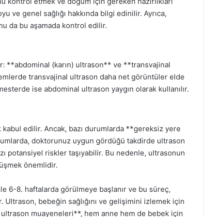
kontrol etmek ve doğum için gereken hazırlıkları
u ve genel sağlığı hakkında bilgi edinilir. Ayrıca,
u da bu aşamada kontrol edilir.
ır: **abdominal (karın) ultrason** ve **transvajinal
nemlerde transvajinal ultrason daha net görüntüler elde
imesterde ise abdominal ultrason yaygın olarak kullanılır.
k kabul edilir. Ancak, bazı durumlarda **gereksiz yere
urumlarda, doktorunuz uygun gördüğü takdirde ultrason
azı potansiyel riskler taşıyabilir. Bu nedenle, ultrasonun
rüşmek önemlidir.
le 6-8. haftalarda görülmeye başlanır ve bu süreç,
 Ultrason, bebeğin sağlığını ve gelişimini izlemek için
cak ultrason muayeneleri**, hem anne hem de bebek için