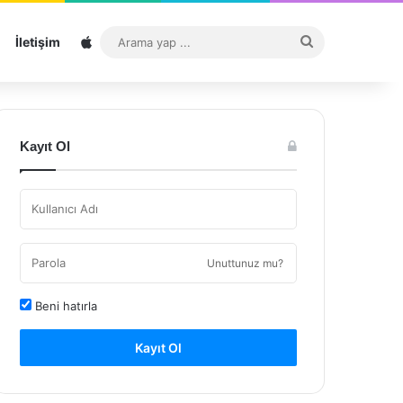
Sitemap
Arama
İletişim
yap
...
Kayıt Ol
Unuttunuz mu?
Beni hatırla
Kayıt Ol