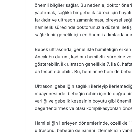
önemli bilgiler sağlar. Bu nedenle, doktor öne
yaptırmak, sağlıklı bir gebelik süreci için haya
farklıdır ve ultrason zamanlaması, bireysel sağ
hamilelik sürecinde doktorunuzla düzenli ileti
sağlıklı bir gebelik için en önemli adımlardandır
Bebek ultrasonda, genellikle hamileliğin erken 
Ancak bu durum, kadının hamilelik sürecine ve u
gösterebilir. İlk ultrason genellikle 7. ila 8. h
da tespit edilebilir. Bu, hem anne hem de bebe
Ultrason, gebeliğin sağlıklı ilerleyip ilerlemediği
muayenesinde, bebeğin rahim içinde doğru bir şe
varlığı ve gebelik kesesinin boyutu gibi önemli bi
değerlendirmek ve olası komplikasyonları önce
Hamileliğin ilerleyen dönemlerinde, özellikle 11.
ultrasonu, bebeğin gelişimini izlemek için yapı