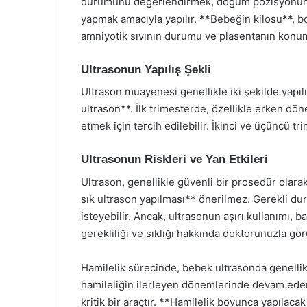
durumunu değerlendirmek, doğum pozisyonunu 
yapmak amacıyla yapılır. **Bebeğin kilosu**, boy
amniyotik sıvının durumu ve plasentanın konum
Ultrasonun Yapılış Şekli
Ultrason muayenesi genellikle iki şekilde yapıl
ultrason**. İlk trimesterde, özellikle erken dö
etmek için tercih edilebilir. İkinci ve üçüncü tr
Ultrasonun Riskleri ve Yan Etkileri
Ultrason, genellikle güvenli bir prosedür olara
sık ultrason yapılması** önerilmez. Gerekli d
isteyebilir. Ancak, ultrasonun aşırı kullanımı, b
gerekliliği ve sıklığı hakkında doktorunuzla gö
Hamilelik sürecinde, bebek ultrasonda genellik
hamileliğin ilerleyen dönemlerinde devam eder.
kritik bir araçtır. **Hamilelik boyunca yapıla