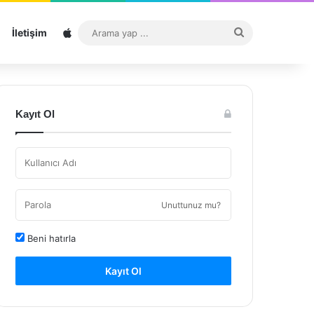
Sitemap
Arama
İletişim
yap
...
Kayıt Ol
Unuttunuz mu?
Beni hatırla
Kayıt Ol