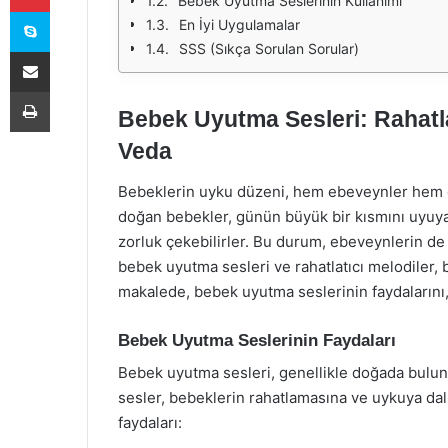
Bebek Uyutma Seslerinin Kullanımı
Skype
En İyi Uygulamalar
SSS (Sıkça Sorulan Sorular)
E-Posta ile paylaş
Yazdır
Bebek Uyutma Sesleri: Rahatla
Veda
Bebeklerin uyku düzeni, hem ebeveynler hem d
doğan bebekler, günün büyük bir kısmını uyuya
zorluk çekebilirler. Bu durum, ebeveynlerin d
bebek uyutma sesleri ve rahatlatıcı melodiler, 
makalede, bebek uyutma seslerinin faydalarını, n
Bebek Uyutma Seslerinin Faydaları
Bebek uyutma sesleri, genellikle doğada bulun
sesler, bebeklerin rahatlamasına ve uykuya dal
faydaları: