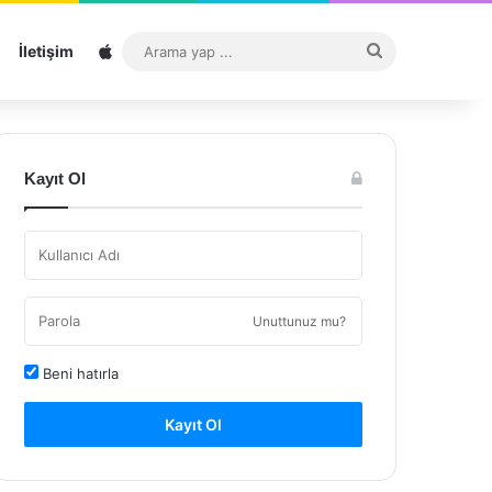
Sitemap
Arama
İletişim
yap
...
Kayıt Ol
Unuttunuz mu?
Beni hatırla
Kayıt Ol