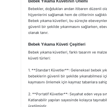
Bebek Yıkama Küvetinin Önemi
Bebekler, doğdukları andan itibaren düzenli ol
hijyenlerini sağlamak hem de ciltlerinin sağlıkl
Bebek yıkama küvetleri, bu süreçte ebeveynlere
güvenli bir şekilde yıkanmasını sağlarken, ebe
olanak tanır.
Bebek Yıkama Küveti Çeşitleri
Bebek yıkama küvetleri, farklı tasarım ve malz
küveti türleri:
1. **Standart Küvetler**: Geleneksel bebek yıka
bebeklerin güvenli bir şekilde yıkanabilmesi içi
kaymasını önlemek için kaymaz tabanlara sahipt
2. **Portatif Küvetler**: Seyahat eden veya sını
Katlanabilir yapıları sayesinde kolayca taşınabi
üretilmiştir.