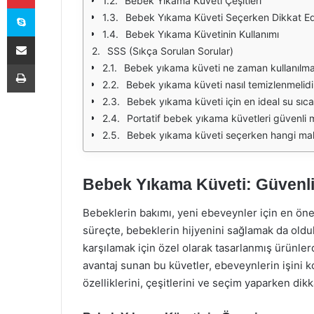
Bebek Yıkama Küveti Çeşitleri
Skype
Bebek Yıkama Küveti Seçerken Dikkat Ed
Bebek Yıkama Küvetinin Kullanımı
E-Posta ile paylaş
SSS (Sıkça Sorulan Sorular)
Yazdır
Bebek yıkama küveti ne zaman kullanılma
Bebek yıkama küveti nasıl temizlenmelidi
Bebek yıkama küveti için en ideal su sıca
Portatif bebek yıkama küvetleri güvenli m
Bebek yıkama küveti seçerken hangi malz
Bebek Yıkama Küveti: Güvenli
Bebeklerin bakımı, yeni ebeveynler için en öne
süreçte, bebeklerin hijyenini sağlamak da olduk
karşılamak için özel olarak tasarlanmış ürünler
avantaj sunan bu küvetler, ebeveynlerin işini k
özelliklerini, çeşitlerini ve seçim yaparken dik