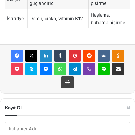
güçlendirici
pişirme
Haşlama,
İstiridye
Demir, çinko, vitamin B12
buharda pişirme
Facebook
X
LinkedIn
Tumblr
Pinterest
Reddit
VKontakte
Odnok
Pocket
Skype
Messenger
WhatsApp
Telegram
Viber
Line
E-Posta ile payla
Yazdır
Kayıt Ol