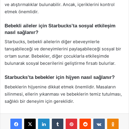
ve atıştırmalıklar bulunabilir. Ancak, içeriklerini kontrol
etmek önemlidir.
Bebekli aileler için Starbucks’ta sosyal etkileşim
nasıl sağlanır?
Starbucks, bebekli ailelerin diğer ebeveynlerle
tanışabileceği ve deneyimlerini paylaşabileceği sosyal bir
ortam sunar. Bebekler, diğer çocuklarla etkileşimde
bulunarak sosyal becerilerini geliştirme fırsatı bulurlar.
Starbucks’ta bebekler için hijyen nasıl sağlanır?
Bebeklerin hijyenine dikkat etmek önemlidir. Masaların
silinmesi, ellerin yıkanması ve bebeklerin temiz tutulması,
sağlıklı bir deneyim için gereklidir.
Facebook
X
LinkedIn
Tumblr
Pinterest
Reddit
VKontakte
Odnok