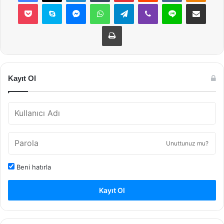
Pocket
Skype
Messenger
WhatsApp
Telegram
Viber
Line
E-Posta ile payla
Yazdır
Kayıt Ol
Unuttunuz mu?
Beni hatırla
Kayıt Ol