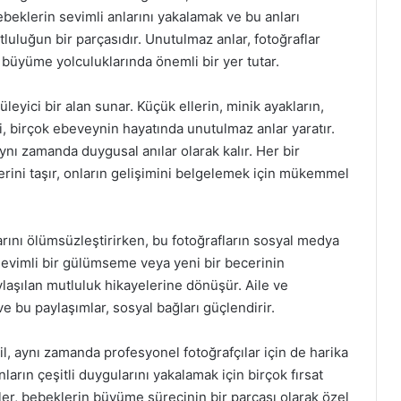
ebeklerin sevimli anlarını yakalamak ve bu anları
luğun bir parçasıdır. Unutulmaz anlar, fotoğraflar
n büyüme yolculuklarında önemli bir yer tutar.
leyici bir alan sunar. Küçük ellerin, minik ayakların,
, birçok ebeveynin hayatında unutulmaz anlar yaratır.
aynı zamanda duygusal anılar olarak kalır. Her bir
erini taşır, onların gelişimini belgelemek için mükemmel
rını ölümsüzleştirirken, bu fotoğrafların sosyal medya
Sevimli bir gülümseme veya yeni bir becerinin
ylaşılan mutluluk hikayelerine dönüşür. Aile ve
ve bu paylaşımlar, sosyal bağları güçlendirir.
l, aynı zamanda profesyonel fotoğrafçılar için de harika
ların çeşitli duygularını yakalamak için birçok fırsat
ler, bebeklerin büyüme sürecinin bir parçası olarak özel