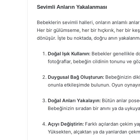
Sevimli Anların Yakalanması
Bebeklerin sevimli halleri, onların anlamlı anla
Her bir gülümseme, her bir hıçkırık, her bir keş
dönüşür. İşte bu noktada, doğru anın yakalanmas
Doğal Işık Kullanın:
Bebekler genellikle do
fotoğraflar, bebeğin cildinin tonunu ve gözl
Duygusal Bağ Oluşturun:
Bebeğinizin dik
onunla etkileşimde bulunun. Oyun oynayın,
Doğal Anları Yakalayın:
Bütün anlar posed 
Bebeğinizin sıradan bir anını ya da uykuya 
Açıyı Değiştirin:
Farklı açılardan çekim yapm
Yüksekten, alçaktan ya da yanlardan çekmek