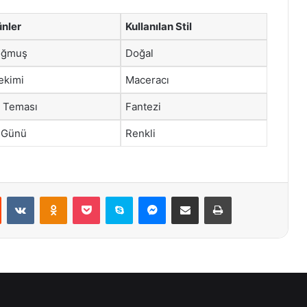
ünler
Kullanılan Stil
oğmuş
Doğal
ekimi
Maceracı
t Teması
Fantezi
 Günü
Renkli
st
Reddit
VKontakte
Odnoklassniki
Pocket
Skype
Messenger
E-Posta ile paylaş
Yazdır