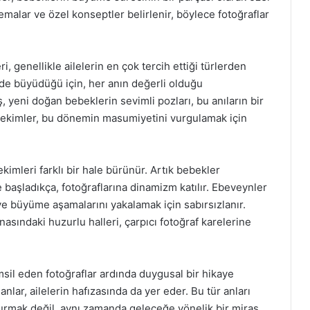
temalar ve özel konseptler belirlenir, böylece fotoğraflar
, genellikle ailelerin en çok tercih ettiği türlerden
lde büyüdüğü için, her anın değerli olduğu
, yeni doğan bebeklerin sevimli pozları, bu anıların bir
 çekimler, bu dönemin masumiyetini vurgulamak için
kimleri farklı bir hale bürünür. Artık bebekler
aşladıkça, fotoğraflarına dinamizm katılır. Ebeveynler
 ve büyüme aşamalarını yakalamak için sabırsızlanır.
ındaki huzurlu halleri, çarpıcı fotoğraf karelerine
sil eden fotoğraflar ardında duygusal bir hikaye
el anlar, ailelerin hafızasında da yer eder. Bu tür anları
turmak değil, aynı zamanda geleceğe yönelik bir miras