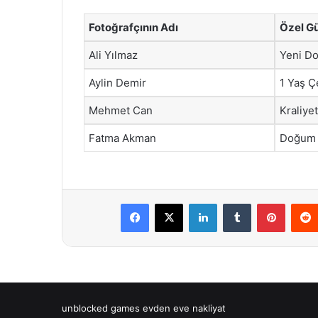
Fotoğrafçının Adı
Özel G
Ali Yılmaz
Yeni D
Aylin Demir
1 Yaş Ç
Mehmet Can
Kraliye
Fatma Akman
Doğum
Facebook
X
LinkedIn
Tumblr
Pintere
unblocked games
evden eve nakliyat