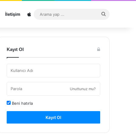
Sitemap
Arama
İletişim
yap
...
Kayıt Ol
Unuttunuz mu?
Beni hatırla
Kayıt Ol