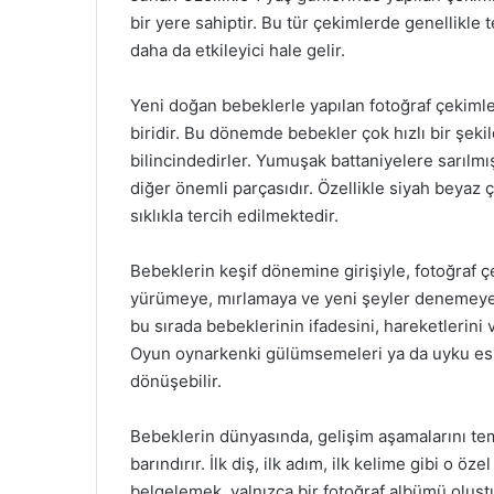
bir yere sahiptir. Bu tür çekimlerde genellikle 
daha da etkileyici hale gelir.
Yeni doğan bebeklerle yapılan fotoğraf çekimleri
biridir. Bu dönemde bebekler çok hızlı bir şeki
bilincindedirler. Yumuşak battaniyelere sarılmış
diğer önemli parçasıdır. Özellikle siyah beyaz
sıklıkla tercih edilmektedir.
Bebeklerin keşif dönemine girişiyle, fotoğraf çe
yürümeye, mırlamaya ve yeni şeyler denemeye b
bu sırada bebeklerinin ifadesini, hareketlerini
Oyun oynarkenki gülümsemeleri ya da uyku esnas
dönüşebilir.
Bebeklerin dünyasında, gelişim aşamalarını tem
barındırır. İlk diş, ilk adım, ilk kelime gibi o öz
belgelemek, yalnızca bir fotoğraf albümü oluş