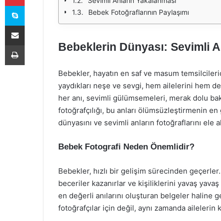
Sevimli Anların Yakalanması
Skype
Bebek Fotoğraflarının Paylaşımı
E-Posta ile paylaş
Bebeklerin Dünyası: Sevimli An
Yazdır
Bebekler, hayatın en saf ve masum temsilcilerid
yaydıkları neşe ve sevgi, hem ailelerini hem de
her anı, sevimli gülümsemeleri, merak dolu bakış
fotoğrafçılığı, bu anları ölümsüzleştirmenin en
dünyasını ve sevimli anların fotoğraflarını ele a
Bebek Fotografi Neden Önemlidir?
Bebekler, hızlı bir gelişim sürecinden geçerler.
beceriler kazanırlar ve kişiliklerini yavaş yavaş
en değerli anılarını oluşturan belgeler haline g
fotoğrafçılar için değil, aynı zamanda ailelerin