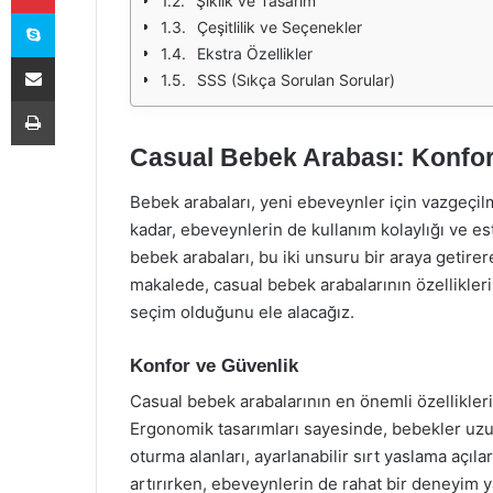
Şıklık ve Tasarım
Skype
Çeşitlilik ve Seçenekler
Ekstra Özellikler
E-Posta ile paylaş
SSS (Sıkça Sorulan Sorular)
Yazdır
Casual Bebek Arabası: Konfor
Bebek arabaları, yeni ebeveynler için vazgeçil
kadar, ebeveynlerin de kullanım kolaylığı ve es
bebek arabaları, bu iki unsuru bir araya getir
makalede, casual bebek arabalarının özelliklerin
seçim olduğunu ele alacağız.
Konfor ve Güvenlik
Casual bebek arabalarının en önemli özellikler
Ergonomik tasarımları sayesinde, bebekler uzu
oturma alanları, ayarlanabilir sırt yaslama açıla
artırırken, ebeveynlerin de rahat bir deneyim y