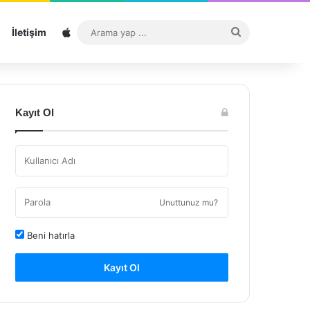
Sitemap
Arama
İletişim
yap
...
Kayıt Ol
Unuttunuz mu?
Beni hatırla
Kayıt Ol